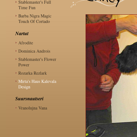
Stablemaster's Full
Time Fun
Barba Nigra Magic
Touch Of Cortado
Nartut
Afrodite
Dominica Androis
Stablemaster's Flower
Power
Rozarka Rezlark
Mirta's Haus Kalevala
Design
Suursnautseri
Vranolujna Vana