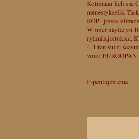
Kotimaan kehissä Ca
menestyksellä. Tas
ROP joista viimeis
Winner näyttelyn 
ryhmäsijoituksia, 
4. Uran suuri saavu
voitti EUROOPAN V
F-pentujen emä