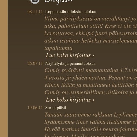
08.11.11
Loppukesän tuloksia - elokuu
Viime päivityksestä on vierähtänyt jo
aika, pahoitteluni siitä! Kyse ei ole si
kerrottavaa, ehkäpä juuri päinvastoin
aikaa istahtaa hetkeksi muistelemaa
tapahtumia
Lue koko kirjoitus ›
26.07.11
Näyttelyitä ja pennuntuoksua
Candy pyöräytti maanantaina 4.7.virk
4 urosta ja yhden nartun. Pennut on e
viikon ikään ja muuttaneet keittiöön
Candy on esimerkillinen äitikoira ja 
Lue koko kirjoitus ›
19.06.11
Surun päivä
Tänään saatoimme rakkaan Lyylimme 
Sydämemme itkee vaikka tiedämme ett
Hyvää matkaa ikuisille peuranjahtima
Lyylimme. Meillä on sinua ikävä.