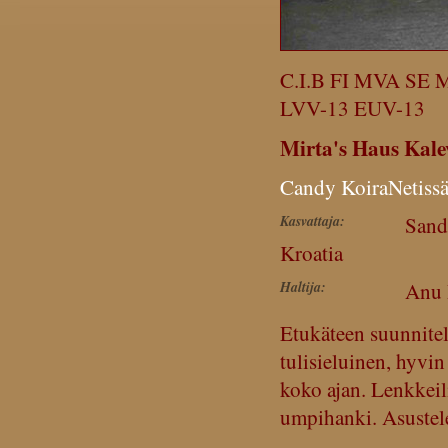
C.I.B FI MVA SE
LVV-13 EUV-13
Mirta's Haus Kale
Candy KoiraNetissä
Kasvattaja:
Sand
Kroatia
Haltija:
Anu 
Etukäteen suunnitel
tulisieluinen, hyvin
koko ajan. Lenkkeili
umpihanki. Asustele