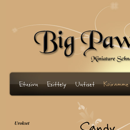
Etusivu
Esittely
Uutiset
Koiramme
Candy
Urokset