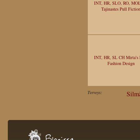
INT, HR, SLO, RO, MO
Tajinastes Pull Fictio
INT, HR, SL CH Mirta's
Fashion Design
Terveys:
Silm
Blogissa