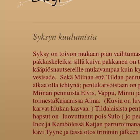
Syksyn kuulumisia
Syksy on toivon mukaan pian vaihtumas
pakkaskeleiksi sillä kuiva pakkanen on t
kääpiösnautsereille mukavampaa kuin k
vesisade. Sekä Miinan että Tildan pentu
alkaa olla tehtynä; pentukarvoistaan on 
Miinan pennuista Elvis, Vappu, Minni j
toimestaKajaanissa Alma. (Kuvia on luv
karvat hiukan kasvaa. ) Tildalaisista pe
hapsut on luovuttanut pois Sulo ( jo pen
Inez ja Kembölessä Katjan parturoimana
kävi Tyyne ja tässä otos trimmin jälkeen 