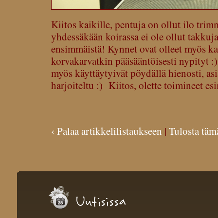
Kiitos kaikille, pentuja on ollut ilo trimm
yhdessäkään koirassa ei ole ollut takkuja
ensimmäistä! Kynnet ovat olleet myös kai
korvakarvatkin pääsääntöisesti nypityt 
myös käyttäytyivät pöydällä hienosti, asia
harjoiteltu :) Kiitos, olette toimineet esi
‹ Palaa artikkelilistaukseen
|
Tulosta täm
Uutisissa