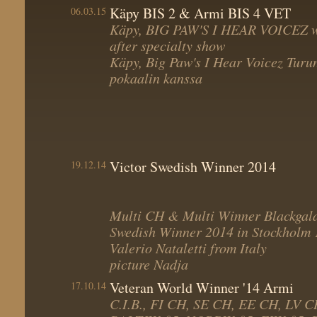
Käpy BIS 2 & Armi BIS 4 VET
06.03.15
Käpy, BIG PAW'S I HEAR VOICEZ wi
after specialty show
Käpy, Big Paw's I Hear Voicez Turu
pokaalin kanssa
Victor Swedish Winner 2014
19.12.14
Multi CH & Multi Winner Blackga
Swedish Winner 2014 in Stockholm 
Valerio Nataletti from Italy
picture Nadja
Veteran World Winner '14 Armi
17.10.14
C.I.B., FI CH, SE CH, EE CH, LV 