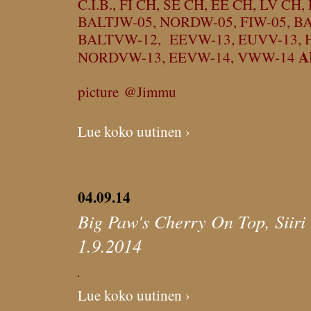
C.I.B., FI CH, SE CH, EE CH, LV CH
BALTJW-05, NORDW-05, FIW-05, B
BALTVW-12, EEVW-13, EUVV-13, H
A
NORDVW-13, EEVW-14, VWW-14
picture @Jimmu
Lue koko uutinen ›
04.09.14
Big Paw's Cherry On Top, Siiri
1.9.2014
Lue koko uutinen ›