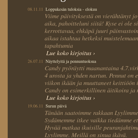
08.11.11
Loppukesän tuloksia - elokuu
Viime päivityksestä on vierähtänyt jo
aika, pahoitteluni siitä! Kyse ei ole si
kerrottavaa, ehkäpä juuri päinvastoin
aikaa istahtaa hetkeksi muistelemaa
tapahtumia
Lue koko kirjoitus ›
26.07.11
Näyttelyitä ja pennuntuoksua
Candy pyöräytti maanantaina 4.7.virk
4 urosta ja yhden nartun. Pennut on e
viikon ikään ja muuttaneet keittiöön
Candy on esimerkillinen äitikoira ja 
Lue koko kirjoitus ›
19.06.11
Surun päivä
Tänään saatoimme rakkaan Lyylimme 
Sydämemme itkee vaikka tiedämme ett
Hyvää matkaa ikuisille peuranjahtima
Lyylimme. Meillä on sinua ikävä.