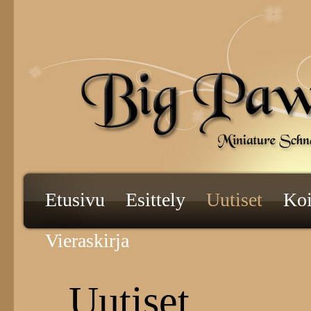
Etusivu
Esittely
Uutiset
Ko
Vieraskirja
Uutiset