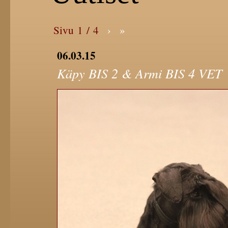
Sivu 1 / 4
›
»
06.03.15
Käpy BIS 2 & Armi BIS 4 VET