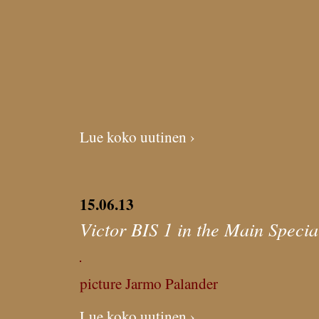
Lue koko uutinen ›
15.06.13
Victor BIS 1 in the Main Specia
picture Jarmo Palander
Lue koko uutinen ›