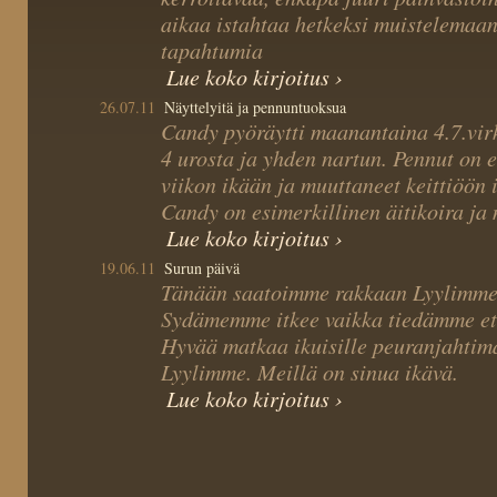
aikaa istahtaa hetkeksi muistelemaa
tapahtumia
Lue koko kirjoitus ›
26.07.11
Näyttelyitä ja pennuntuoksua
Candy pyöräytti maanantaina 4.7.virk
4 urosta ja yhden nartun. Pennut on e
viikon ikään ja muuttaneet keittiöön
Candy on esimerkillinen äitikoira ja 
Lue koko kirjoitus ›
19.06.11
Surun päivä
Tänään saatoimme rakkaan Lyylimme 
Sydämemme itkee vaikka tiedämme ett
Hyvää matkaa ikuisille peuranjahtima
Lyylimme. Meillä on sinua ikävä.
Lue koko kirjoitus ›