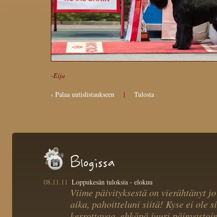
-Eija
‹ Palaa uutislistaukseen
|
Tulosta
Blogissa
08.11.11
Loppukesän tuloksia - elokuu
Viime päivityksestä on vierähtänyt jo
aika, pahoitteluni siitä! Kyse ei ole si
kerrottavaa, ehkäpä juuri päinvastoin